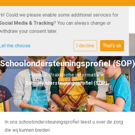
Hi! Could we please enable some additional services for
Social Media & Tracking
? You can always change or
withdraw your consent later.
Let me choose
I decline
That's ok
Schoolondersteuningsprofiel (SOP)
Home
»
Praktische informatie
»
Schoolondersteuningsprofiel (SOP)
In ons schoolondersteuningsprofiel leest u over de zorg
die wij kunnen bieden.