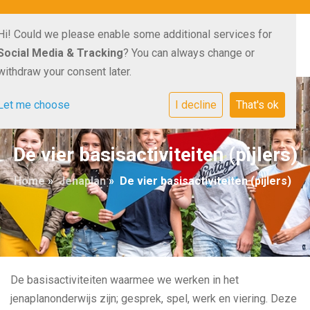
Hi! Could we please enable some additional services for
Social Media & Tracking
? You can always change or
withdraw your consent later.
Let me choose
I decline
That's ok
De vier basisactiviteiten (pijlers)
Home
»
Jenaplan
»
De vier basisactiviteiten (pijlers)
De basisactiviteiten waarmee we werken in het
jenaplanonderwijs zijn; gesprek, spel, werk en viering. Deze