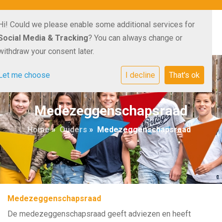
Hi! Could we please enable some additional services for
Social Media & Tracking
? You can always change or
withdraw your consent later.
Let me choose
I decline
That's ok
Medezeggenschapsraad
Home
»
Ouders
»
Medezeggenschapsraad
Medezeggenschapsraad
De medezeggenschapsraad geeft adviezen en heeft